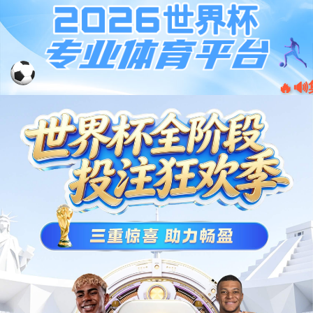
jiuyou.com·(中国区)官方网站
001266
股票
代码
BMS电池管理系统
电池安全BMS