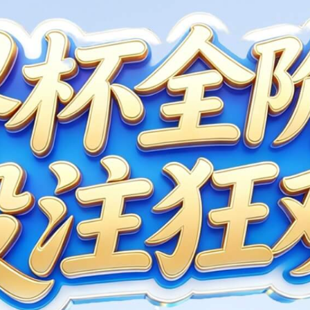
革，而我们的产品线正是
矩350NM-2800NM
承寿命长、体积小、重量
、卡车、商用车、工
，还是在追求极致效能的
的性能表现。
车型应用