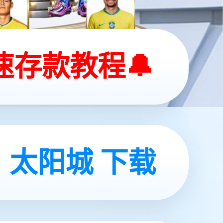
：021-37829910
：sales@
咨询
立即订阅
持
关注我们
微信搜一搜
jiuyou.com智能