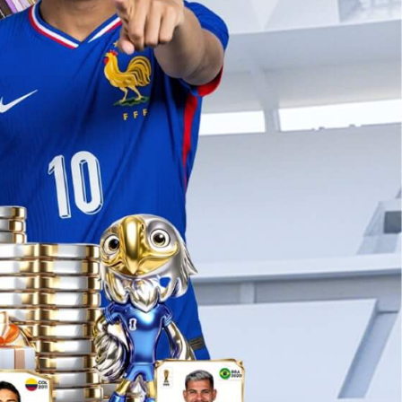
咨询
获取
方案
：18916808200