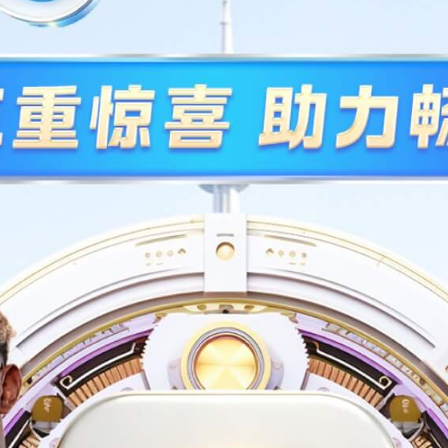
工程车
商用车
卡车
专用车