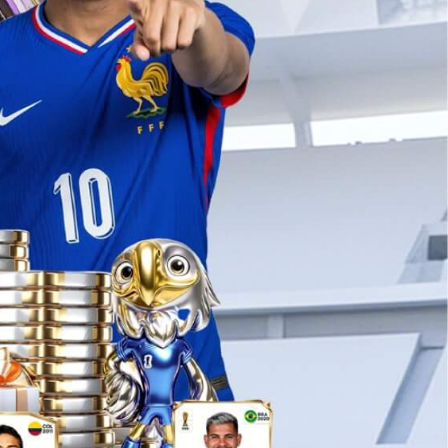
挖掘机
uyou.com挖掘机智能化方案，通过传感
、自动化控制系统和人工智能算法的
用，可显著提高作业效率和安全性。
案包括精确的挖掘控制，称重系统，以适
了解详情
不同的市场需求，随着方案的不断发展，
革新性的技术将挖掘机从局部自动化提升
整机自动化，向着远距离操作和无人驾驶
趋势发展。
车起重机电控系统
汽车起重机
们起重系统大规模应用久经考验，更通过
新技术和功能，将起重系统推进到数智时
，它的智能控制、先进的力限系
、智能无线调试系统和远
了解详情
？叵低车裙δ埽蟮赝平鹬叵低车姆⒄
⑻嵘ぷ鞯陌踩院托。无论是在工
建设、物流运输还是其他起重应用中，我
将起重系统推进到数智时代。
车起重机电控系统