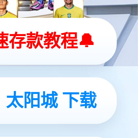
随车起重机
们起重系统大规模应用久经考验，更通过
新技术和功能，将起重系统推进到数智时
，它的智能控制、先进的力限系
、智能无线调试系统和远程遥控系
了解详情
等功能，将极大地推进起重系统的发展，
获取
提升工作的安全性和效率。无论是在
方案
程建设、物流运输还是其他起重应用
，我们将起重系统推进到数智时
。
咨询
立即订阅