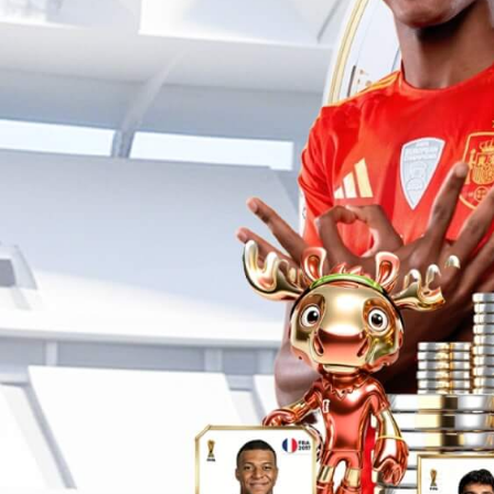
装载机
jiuyou.com装载机解决方案采用先进的自动化
技术，提高装载效率和精度。系统集成
了智能传感器和控制算法，实现自动调节铲
斗位置和装载力度，优化装载过程。通
了解详情
过实时监控装载机状态，系统可预测并预防
故障，提高设备可靠性。
挖掘机称重系统
挖掘机
jiuyou.com挖掘机智能化方案，通过传感
器、自动化控制系统和人工智能算法
的应用，可显著提高作业效率和安全
性。方案包括精确的挖掘控制，称重
了解详情
系统，以适应不同的市场需求，随着方案的
不断发展，其革新性的技术将挖掘机从局部
自动化提升到整机自动化，向着远距离操作
和无人驾驶的趋势发展。
汽车起重机远程操作系统