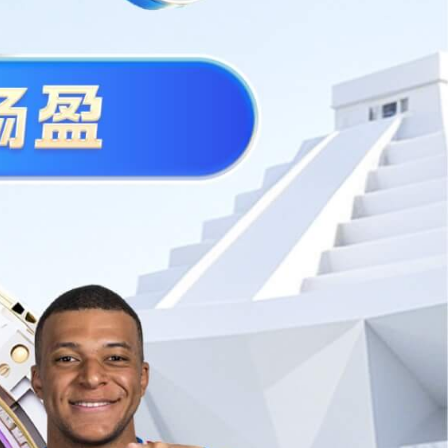
尘车电控系统采用新一代UI界面显示，集
控于一体，支持系统诊断与数据监控功
，可实现远程升级，大大增强了工作效率
用户交互体验。
了解详情
载机控制系统
装载机
uyou.com装载机解决方案采用先进的自动化
术，提高装载效率和精度。系统集成
智能传感器和控制算法，实现自动调节铲
位置和装载力度，优化装载过
了解详情
。通过实时监控装载机状态，系
可预测并预防故障，提高设备可靠
。
掘机控制系统