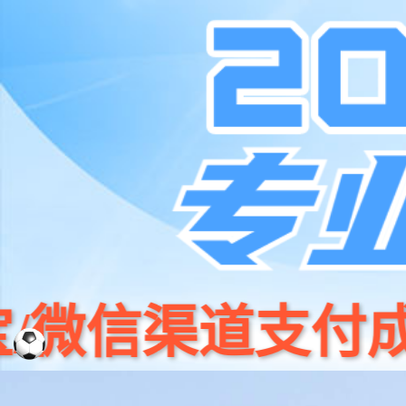
jiuyou.com·(中国区)官方网站
Engl
001266
股票
首页
代码
首页
解决方案
移动机械
移动机械
成为最值得信赖的数智生态伙伴