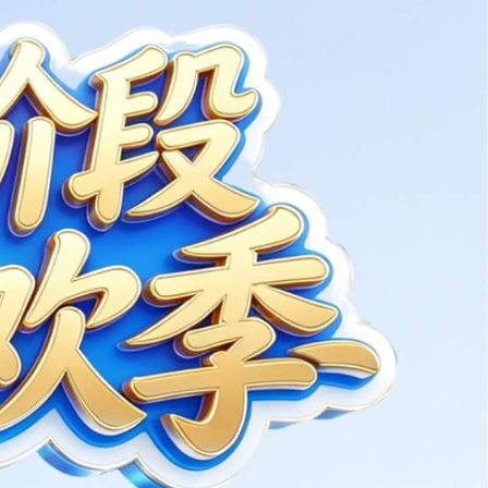
环卫车辆
特种设备
远程控制
尘车电控系统
环卫车辆