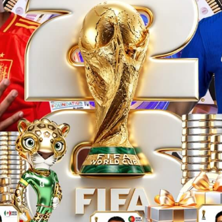
旋挖钻机
jiuyou.com旋挖钻机解决方案采用智能传感技
ji
术，自动控制系统和远程监控功能，以提升
器
施工效率和精确度。通过高精度传感器
应
和GPS定位，全方位深度检测和精准控制，
方
了解详情
适应各种地质条件。
应
其
到
的
摊铺机控制系统
汽
摊铺机
jiuyou.com智能摊铺机解决方案整合了感知技
我
术、自动控制系统和数据分析算法，
创
实现了摊铺机高度智能化操作。通过实
代
时获取路面信息和实时调整施工参数，使摊
统
了解详情
铺机操作更加精准、高效和可靠。
程
梗
程
们
汽车起重机支腿控制系统
随