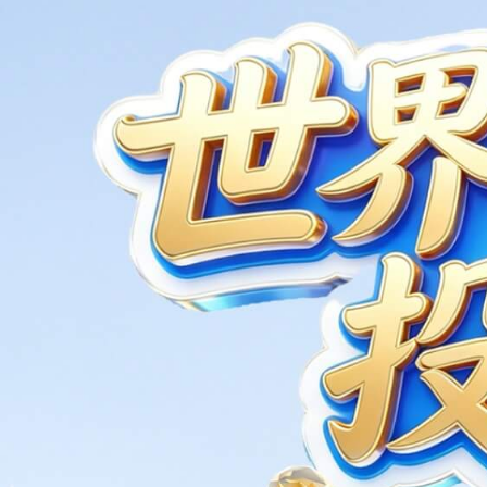
全部
标签筛选
工程机械
按发布时间
清扫车电控系统
环卫车辆