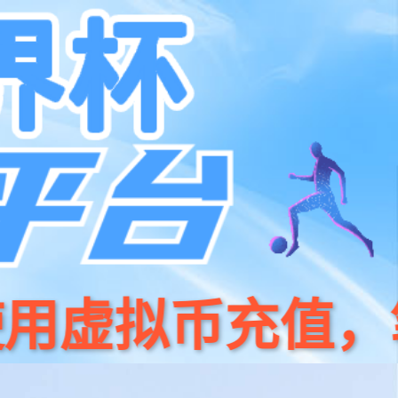
服务支持
加入我们
Global
移动机械
汽车电子
新能源车三电系统
能源
智能底盘