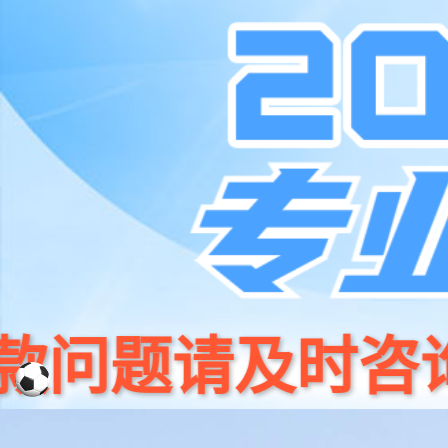
jiuyou.com·(中国区)官方网站
001266
股票
首页
代码
首页
产品中心
汽车电子
座舱类
座舱类