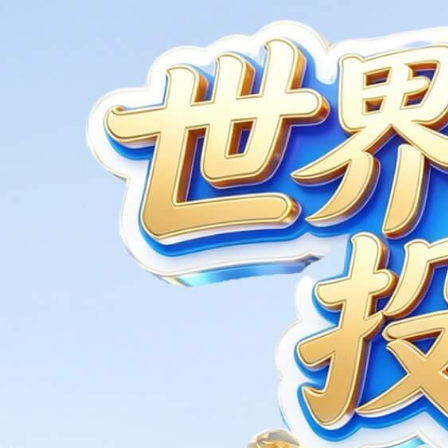
单中控娱乐屏