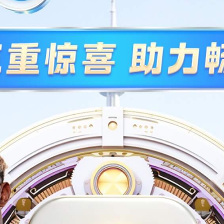
T-BOX