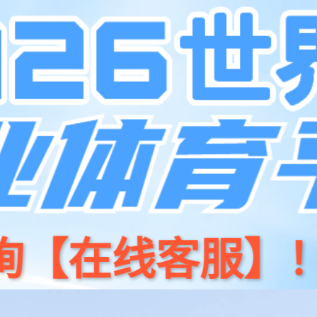
产品中心
解决方案
集团介绍
投资者关系
新闻中心
服务