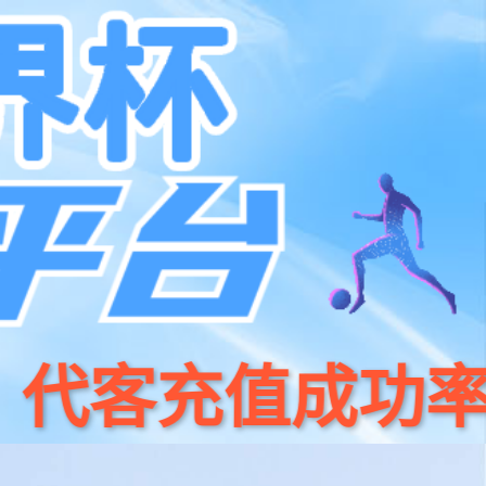
支持
加入我们
Global