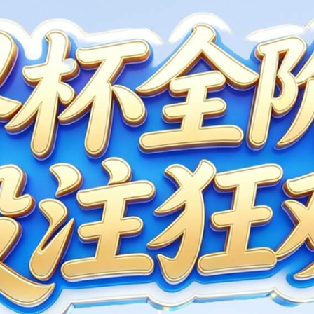
智能座舱四连屏