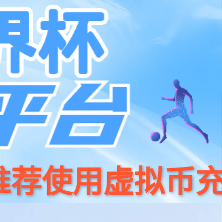
支持
加入我们
Global