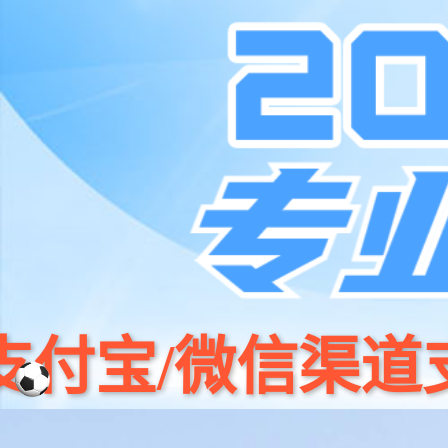
jiuyou.com·(中国区)官方网站
001266
股票
首页
代码
首页
产品中心
电池安全BMS
XV02平台
XV02平台