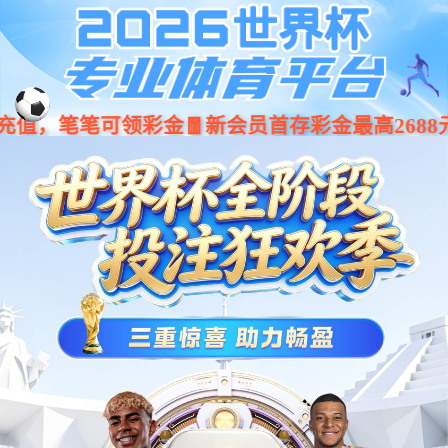
jiuyou.com·(中国区)官方网站
001266
股票
代码
风速
E-WS 风速传感器